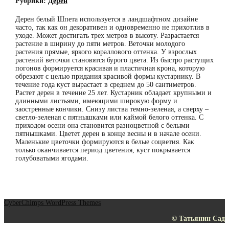
Рубрики:
Дерен
Дерен белый Шпета используется в ландшафтном дизайне
часто, так как он декоративен и одновременно не прихотлив в
уходе. Может достигать трех метров в высоту. Разрастается
растение в ширину до пяти метров. Веточки молодого
растения прямые, яркого кораллового оттенка. У взрослых
растений веточки становятся бурого цвета. Из быстро растущих
погонов формируется красивая и пластичная крона, которую
обрезают с целью придания красивой формы кустарнику. В
течение года куст вырастает в среднем до 50 сантиметров.
Растет дерен в течение 25 лет. Кустарник обладает крупными и
длинными листьями, имеющими широкую форму и
заостренные кончики. Снизу листва темно-зеленая, а сверху –
светло-зеленая с пятнышками или каймой белого оттенка. С
приходом осени она становится разноцветной с белыми
пятнышками. Цветет дерен в конце весны и в начале осени.
Маленькие цветочки формируются в белые соцветия. Как
только оканчивается период цветения, куст покрывается
голубоватыми ягодами.
CyberChimps WordPress Themes
© Татьянин Сад